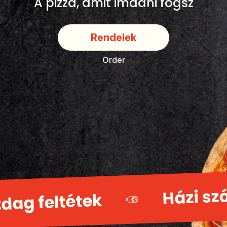
A pizza, amit imádni fogsz
Rendelek
Order
Házi sz
dag feltétek