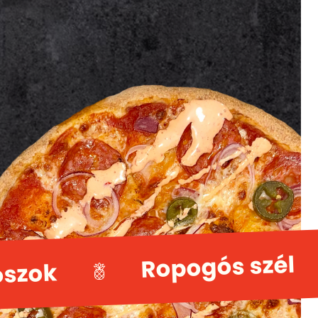
Ropogós szél
ószok