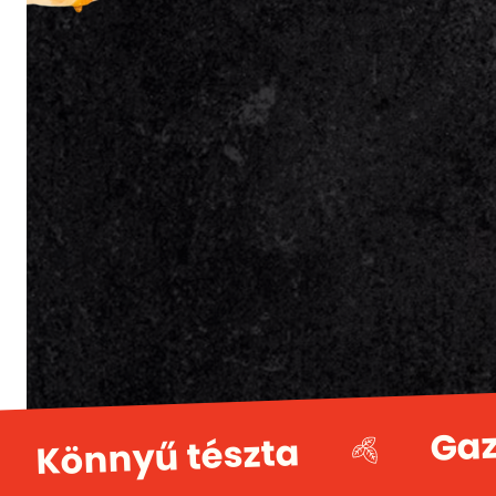
Gaz
Könnyű tészta