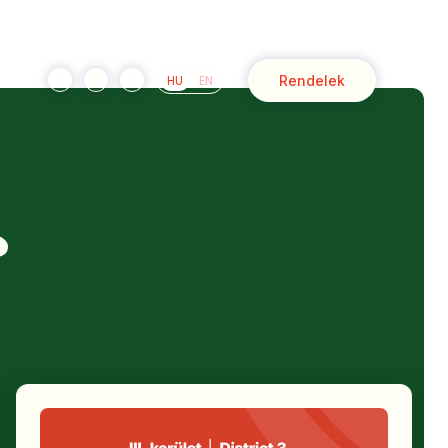
Rendelek
HU
EN
?